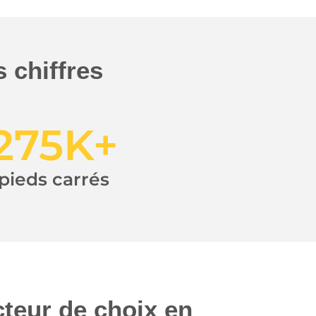
 chiffres
275
K+
pieds carrés
cteur de choix en