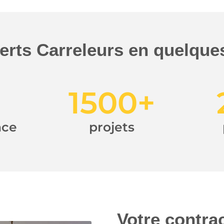
rts Carreleurs en quelques
1500
+
nce
projets
Votre contra