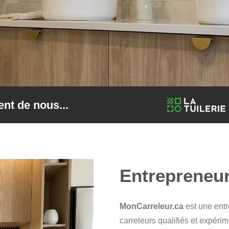
lent de nous...
Entrepreneur
MonCarreleur.ca
est une entr
carreleurs qualifiés et expérim