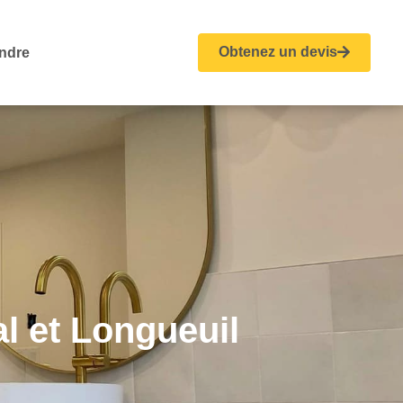
Obtenez un devis
indre
l et Longueuil